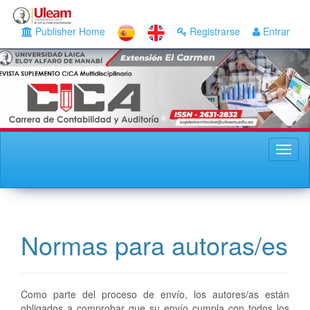
Navegación
principal
Publisher Home
Registrarse
Entrar
Contenido
principal
Barra
lateral
Toggl
naviga
Normas para autoras/es
Como parte del proceso de envío, los autores/as están
obligados a comprobar que su envío cumpla con todos los