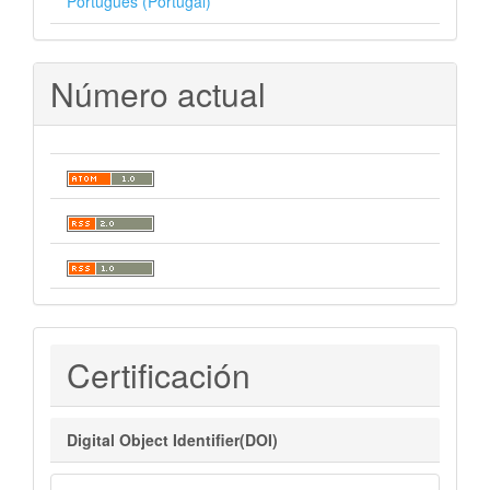
Português (Portugal)
Número actual
Certificaciones
Certificación
Digital Object Identifier(DOI)