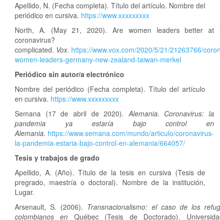
Apellido, N. (Fecha completa). Título del artículo. Nombre del
periódico en cursiva.
https://www.xxxxxxxxx
North, A. (May 21, 2020). Are women leaders better at f
coronavirus? It
complicated.
Vox.
https://www.vox.com/2020/5/21/21263766/coron
women-leaders-germany-new-zealand-taiwan-merkel
Periódico sin autor/a electrónico
Nombre del periódico (Fecha completa). Título del artículo
en cursiva.
https://www.xxxxxxxxx
Semana (17 de abril de 2020).
Alemania. Coronavirus: la
pandemia ya estaría bajo control en
Alemania
.
https://www.semana.com/mundo/articulo/coronavirus-
la-pandemia-estaria-bajo-control-en-alemania/664057/
Tesis y trabajos de grado
Apellido, A. (Año). Título de la tesis en cursiva (Tesis de
pregrado, maestría o doctoral). Nombre de la institución,
Lugar.
Arsenault, S. (2006).
Transnacionalismo: el caso de los refu
colombianos en
Québec (Tesis de Doctorado). Universid