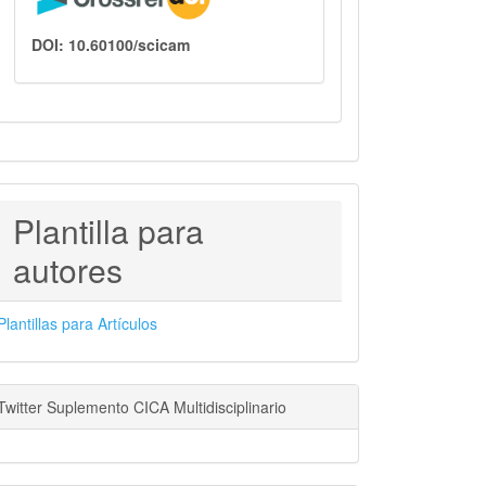
DOI: 10.60100/scicam
PLANTILLAS
Plantilla para
PARA
autores
AUTORES
Plantillas para Artículos
Twitter Suplemento CICA Multidisciplinario