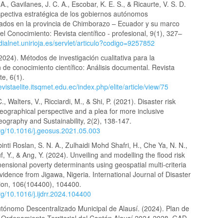
A., Gavilanes, J. C. A., Escobar, K. E. S., & Ricaurte, V. S. D.
spectiva estratégica de los gobiernos autónomos
zados en la provincia de Chimborazo – Ecuador y su marco
del Conocimiento: Revista científico - profesional, 9(1), 327–
/dialnet.unirioja.es/servlet/articulo?codigo=9257852
2024). Métodos de investigación cualitativa para la
 de conocimiento científico: Análisis documental. Revista
ite, 6(1).
evistaelite.itsqmet.edu.ec/index.php/elite/article/view/75
C., Walters, V., Ricciardi, M., & Shi, P. (2021). Disaster risk
eographical perspective and a plea for more inclusive
ography and Sustainability, 2(2), 138-147.
org/10.1016/j.geosus.2021.05.003
inti Roslan, S. N. A., Zulhaidi Mohd Shafri, H., Che Ya, N. N.,
 Y., & Ang, Y. (2024). Unveiling and modelling the flood risk
ensional poverty determinants using geospatial multi-criteria
idence from Jigawa, Nigeria. International Journal of Disaster
ion, 106(104400), 104400.
org/10.1016/j.ijdrr.2024.104400
tónomo Descentralizado Municipal de Alausí. (2024). Plan de