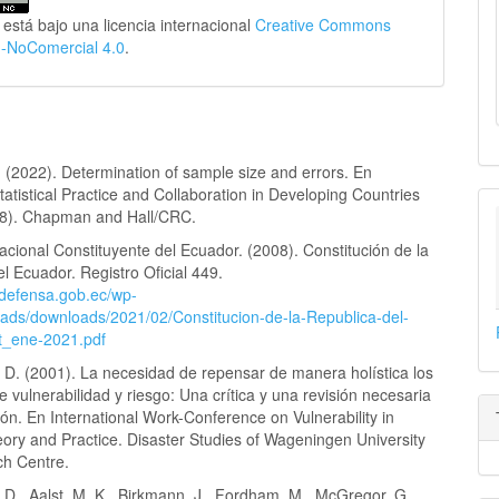
 está bajo una licencia internacional
Creative Commons
n-NoComercial 4.0
.
 (2022). Determination of sample size and errors. En
atistical Practice and Collaboration in Developing Countries
8). Chapman and Hall/CRC.
cional Constituyente del Ecuador. (2008). Constitución de la
l Ecuador. Registro Oficial 449.
.defensa.gob.ec/wp-
oads/downloads/2021/02/Constitucion-de-la-Republica-del-
t_ene-2021.pdf
 D. (2001). La necesidad de repensar de manera holística los
 vulnerabilidad y riesgo: Una crítica y una revisión necesaria
ión. En International Work-Conference on Vulnerability in
eory and Practice. Disaster Studies of Wageningen University
h Centre.
D., Aalst, M. K., Birkmann, J., Fordham, M., McGregor, G.,