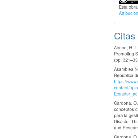
Esta obra
Atribució
Citas
Abebe, H. T.
Promoting St
(pp. 321–33
Asamblea Na
República de
https://www
content/upl
Ecuador_ac
Cardona, O.
conceptos de
para la gest
Disaster Th
and Researc
Cardona, O. 