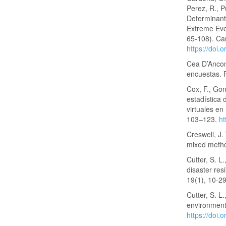
Perez, R., P
Determinants
Extreme Eve
65-108). Ca
https://doi
Cea D’Ancona
encuestas. 
Cox, F., Go
estadística 
virtuales en
103–123.
ht
Creswell, J.
mixed metho
Cutter, S. L
disaster re
19(1), 10-2
Cutter, S. L.
environmenta
https://doi