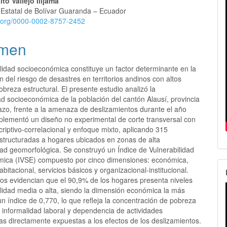
to Vallejo Ilijama
 Estatal de Bolívar Guaranda – Ecuador
lo
id.org/0000-0002-8757-2452
men
lidad socioeconómica constituye un factor determinante en la
n del riesgo de desastres en territorios andinos con altos
obreza estructural. El presente estudio analizó la
ad socioeconómica de la población del cantón Alausí, provincia
zo, frente a la amenaza de deslizamientos durante el año
plementó un diseño no experimental de corte transversal con
riptivo-correlacional y enfoque mixto, aplicando 315
structuradas a hogares ubicados en zonas de alta
dad geomorfológica. Se construyó un Índice de Vulnerabilidad
ica (IVSE) compuesto por cinco dimensiones: económica,
abitacional, servicios básicos y organizacional-institucional.
dos evidencian que el 90,9% de los hogares presenta niveles
ilidad media o alta, siendo la dimensión económica la más
 un índice de 0,770, lo que refleja la concentración de pobreza
 informalidad laboral y dependencia de actividades
as directamente expuestas a los efectos de los deslizamientos.