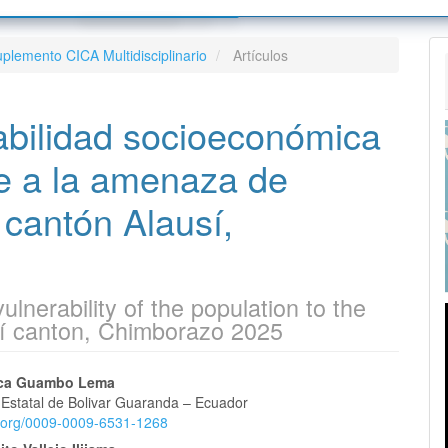
tos Editoriales
Sobre la revista
plemento CICA Multidisciplinario
Artículos
s para autoras/es
Envíos
s
colo de Inter operatividad
Equipo editorial
rabilidad socioeconómica
nifestación de preocupaciones
tiva de preservación
Contacto
la publicación
encia de publicaciones
te a la amenaza de
 cantón Alausí,
es
lnerability of the population to the
usí canton, Chimborazo 2025
nido
ica Guambo Lema
 Estatal de Bolivar Guaranda – Ecuador
pal
id.org/0009-0009-6531-1268