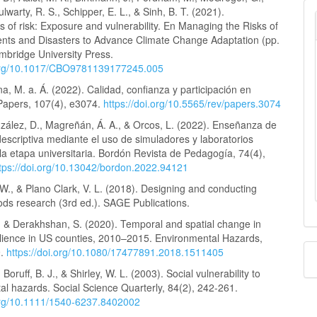
ulwarty, R. S., Schipper, E. L., & Sinh, B. T. (2021).
 of risk: Exposure and vulnerability. En Managing the Risks of
nts and Disasters to Advance Climate Change Adaptation (pp.
mbridge University Press.
.org/10.1017/CBO9781139177245.005
, M. a. Á. (2022). Calidad, confianza y participación en
Papers, 107(4), e3074.
https://doi.org/10.5565/rev/papers.3074
nzález, D., Magreñán, Á. A., & Orcos, L. (2022). Enseñanza de
descriptiva mediante el uso de simuladores y laboratorios
 la etapa universitaria. Bordón Revista de Pedagogía, 74(4),
tps://doi.org/10.13042/bordon.2022.94121
 W., & Plano Clark, V. L. (2018). Designing and conducting
ds research (3rd ed.). SAGE Publications.
., & Derakhshan, S. (2020). Temporal and spatial change in
silience in US counties, 2010–2015. Environmental Hazards,
9.
https://doi.org/10.1080/17477891.2018.1511405
, Boruff, B. J., & Shirley, W. L. (2003). Social vulnerability to
l hazards. Social Science Quarterly, 84(2), 242-261.
.org/10.1111/1540-6237.8402002