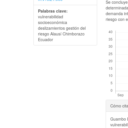
Se concluye 
determinada
Palabras clave:
demanda inte
vulnerabilidad
riesgo con el
socioeconómica
deslizamientos gestión del
Descargas
riesgo Alausí Chimborazo
Ecuador
Detal
Cómo cit
del
Guambo Le
artícu
vulnerabi