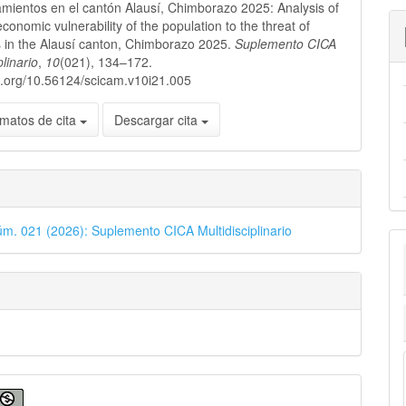
amientos en el cantón Alausí, Chimborazo 2025: Analysis of
conomic vulnerability of the population to the threat of
s in the Alausí canton, Chimborazo 2025.
Suplemento CICA
plinario
,
10
(021), 134–172.
oi.org/10.56124/scicam.v10i21.005
matos de cita
Descargar cita
úm. 021 (2026): Suplemento CICA Multidisciplinario