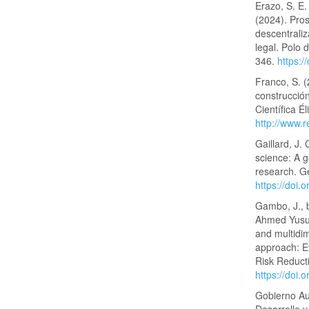
Erazo, S. E. 
(2024). Pro
descentrali
legal. Polo 
346.
https:/
Franco, S. (
construcción
Científica Él
http://www.r
Gaillard, J. 
science: A g
research. Ge
https://doi.
Gambo, J., b
Ahmed Yusuf,
and multidim
approach: Ev
Risk Reduct
https://doi.
Gobierno Au