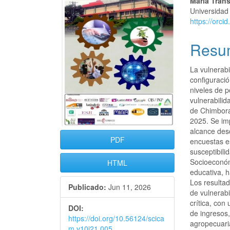
del
del
María Transi
Disponibilidad de datos
Universidad
artículo
artícu
https://orc
Resu
La vulnerabi
configuració
niveles de p
vulnerabilid
de Chimbora
2025. Se im
alcance desc
PDF
encuestas e
susceptibili
Socioeconóm
HTML
educativa, h
Los resulta
Publicado:
Jun 11, 2026
de vulnerab
crítica, con
DOI:
de ingresos,
https://doi.org/10.56124/scica
agropecuari
m.v10i21.005