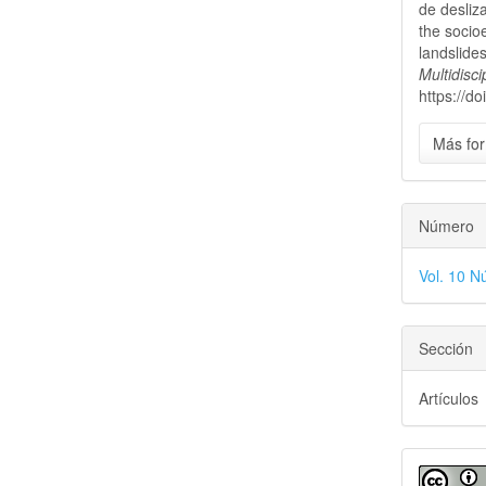
de desliz
the socioe
landslide
Multidisci
https://d
Más for
Número
Vol. 10 N
Sección
Artículos