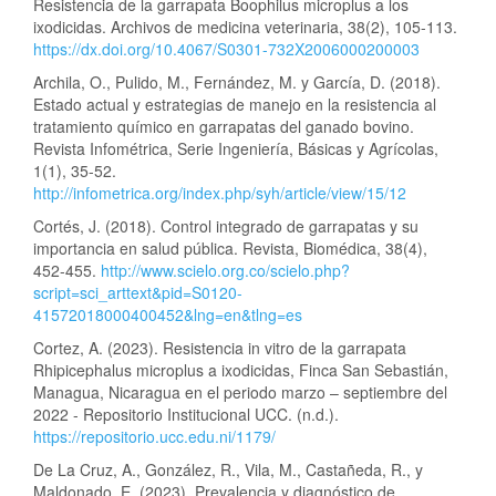
Resistencia de la garrapata Boophilus microplus a los
ixodicidas. Archivos de medicina veterinaria, 38(2), 105-113.
https://dx.doi.org/10.4067/S0301-732X2006000200003
Archila, O., Pulido, M., Fernández, M. y García, D. (2018).
Estado actual y estrategias de manejo en la resistencia al
tratamiento químico en garrapatas del ganado bovino.
Revista Infométrica, Serie Ingeniería, Básicas y Agrícolas,
1(1), 35-52.
http://infometrica.org/index.php/syh/article/view/15/12
Cortés, J. (2018). Control integrado de garrapatas y su
importancia en salud pública. Revista, Biomédica, 38(4),
452-455.
http://www.scielo.org.co/scielo.php?
script=sci_arttext&pid=S0120-
41572018000400452&lng=en&tlng=es
Cortez, A. (2023). Resistencia in vitro de la garrapata
Rhipicephalus microplus a ixodicidas, Finca San Sebastián,
Managua, Nicaragua en el periodo marzo – septiembre del
2022 - Repositorio Institucional UCC. (n.d.).
https://repositorio.ucc.edu.ni/1179/
De La Cruz, A., González, R., Vila, M., Castañeda, R., y
Maldonado, E. (2023). Prevalencia y diagnóstico de