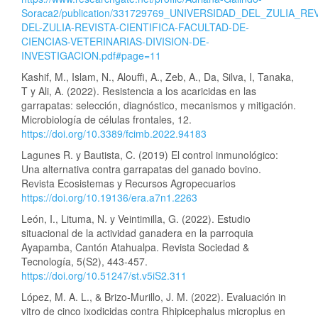
Soraca2/publication/331729769_UNIVERSIDAD_DEL_ZULIA_R
DEL-ZULIA-REVISTA-CIENTIFICA-FACULTAD-DE-
CIENCIAS-VETERINARIAS-DIVISION-DE-
INVESTIGACION.pdf#page=11
Kashif, M., Islam, N., Alouffi, A., Zeb, A., Da, Silva, I, Tanaka,
T y Ali, A. (2022). Resistencia a los acaricidas en las
garrapatas: selección, diagnóstico, mecanismos y mitigación.
Microbiología de células frontales, 12.
https://doi.org/10.3389/fcimb.2022.94183
Lagunes R. y Bautista, C. (2019) El control inmunológico:
Una alternativa contra garrapatas del ganado bovino.
Revista Ecosistemas y Recursos Agropecuarios
https://doi.org/10.19136/era.a7n1.2263
León, I., Lituma, N. y Veintimilla, G. (2022). Estudio
situacional de la actividad ganadera en la parroquia
Ayapamba, Cantón Atahualpa. Revista Sociedad &
Tecnología, 5(S2), 443-457.
https://doi.org/10.51247/st.v5iS2.311
López, M. A. L., & Brizo-Murillo, J. M. (2022). Evaluación in
vitro de cinco ixodicidas contra Rhipicephalus microplus en