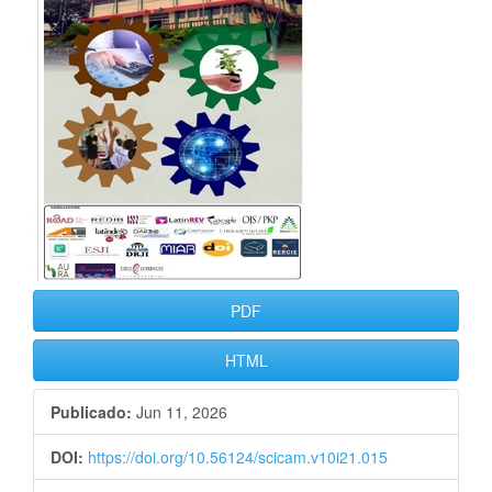
artículo
PDF
HTML
Publicado:
Jun 11, 2026
DOI:
https://doi.org/10.56124/scicam.v10i21.015