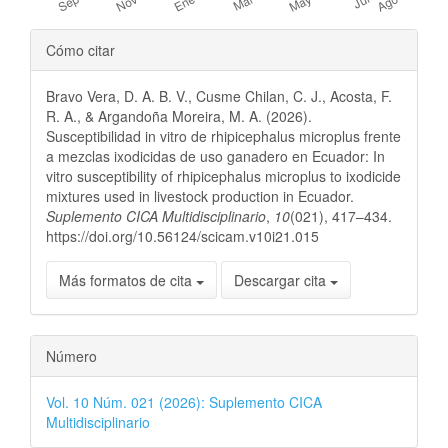
Detalles
Cómo citar
del
Bravo Vera, D. A. B. V., Cusme Chilan, C. J., Acosta, F.
artículo
R. A., & Argandoña Moreira, M. A. (2026).
Susceptibilidad in vitro de rhipicephalus microplus frente
a mezclas ixodicidas de uso ganadero en Ecuador: In
vitro susceptibility of rhipicephalus microplus to ixodicide
mixtures used in livestock production in Ecuador.
Suplemento CICA Multidisciplinario
,
10
(021), 417–434.
https://doi.org/10.56124/scicam.v10i21.015
Más formatos de cita
Descargar cita
Número
Vol. 10 Núm. 021 (2026): Suplemento CICA
Multidisciplinario