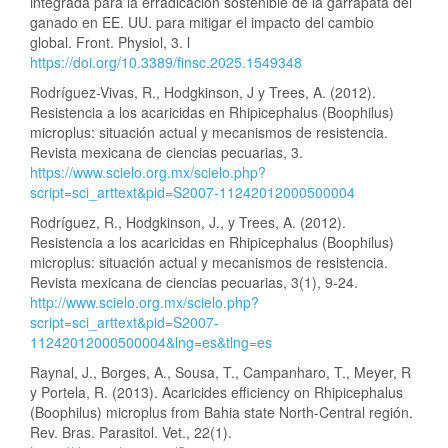
integrada para la erradicación sostenible de la garrapata del
ganado en EE. UU. para mitigar el impacto del cambio
global. Front. Physiol, 3. l
https://doi.org/10.3389/finsc.2025.1549348
Rodríguez-Vivas, R., Hodgkinson, J y Trees, A. (2012).
Resistencia a los acaricidas en Rhipicephalus (Boophilus)
microplus: situación actual y mecanismos de resistencia.
Revista mexicana de ciencias pecuarias, 3.
https://www.scielo.org.mx/scielo.php?
script=sci_arttext&pid=S2007-11242012000500004
Rodríguez, R., Hodgkinson, J., y Trees, A. (2012).
Resistencia a los acaricidas en Rhipicephalus (Boophilus)
microplus: situación actual y mecanismos de resistencia.
Revista mexicana de ciencias pecuarias, 3(1), 9-24.
http://www.scielo.org.mx/scielo.php?
script=sci_arttext&pid=S2007-
11242012000500004&lng=es&tlng=es
Raynal, J., Borges, A., Sousa, T., Campanharo, T., Meyer, R
y Portela, R. (2013). Acaricides efficiency on Rhipicephalus
(Boophilus) microplus from Bahia state North-Central región.
Rev. Bras. Parasitol. Vet., 22(1).