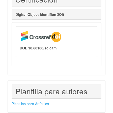
Digital Object Identifier(DOI)
DOI: 10.60100/scicam
PLANTILLAS
Plantilla para autores
PARA
AUTORES
Plantillas para Artículos