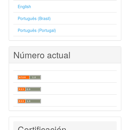
English
Português (Brasil)
Português (Portugal)
Número actual
Certificaciones
Certificación