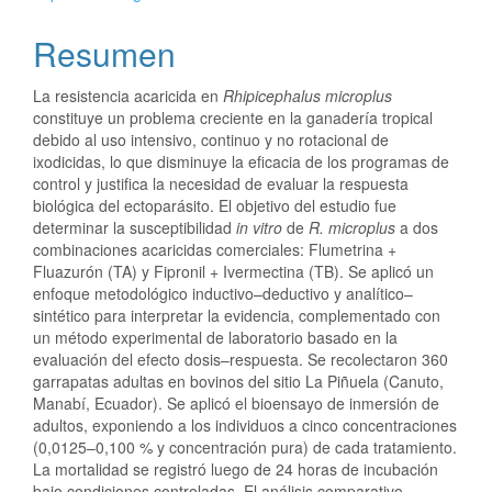
Resumen
La resistencia acaricida en
Rhipicephalus microplus
constituye un problema creciente en la ganadería tropical
debido al uso intensivo, continuo y no rotacional de
ixodicidas, lo que disminuye la eficacia de los programas de
control y justifica la necesidad de evaluar la respuesta
biológica del ectoparásito. El objetivo del estudio fue
determinar la susceptibilidad
in vitro
de
R. microplus
a dos
combinaciones acaricidas comerciales: Flumetrina +
Fluazurón (TA) y Fipronil + Ivermectina (TB). Se aplicó un
enfoque metodológico inductivo–deductivo y analítico–
sintético para interpretar la evidencia, complementado con
un método experimental de laboratorio basado en la
evaluación del efecto dosis–respuesta. Se recolectaron 360
garrapatas adultas en bovinos del sitio La Piñuela (Canuto,
Manabí, Ecuador). Se aplicó el bioensayo de inmersión de
adultos, exponiendo a los individuos a cinco concentraciones
(0,0125–0,100 % y concentración pura) de cada tratamiento.
La mortalidad se registró luego de 24 horas de incubación
bajo condiciones controladas. El análisis comparativo