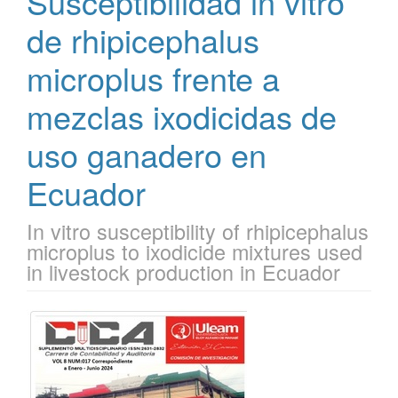
Susceptibilidad in vitro
de rhipicephalus
microplus frente a
mezclas ixodicidas de
uso ganadero en
Ecuador
In vitro susceptibility of rhipicephalus
microplus to ixodicide mixtures used
in livestock production in Ecuador
Barra
lateral
del