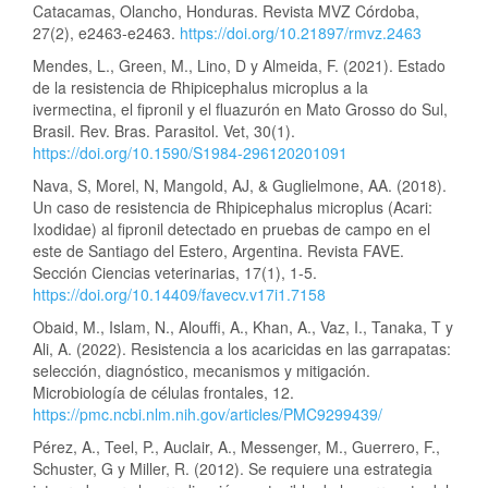
Catacamas, Olancho, Honduras. Revista MVZ Córdoba,
27(2), e2463-e2463.
https://doi.org/10.21897/rmvz.2463
Mendes, L., Green, M., Lino, D y Almeida, F. (2021). Estado
de la resistencia de Rhipicephalus microplus a la
ivermectina, el fipronil y el fluazurón en Mato Grosso do Sul,
Brasil. Rev. Bras. Parasitol. Vet, 30(1).
https://doi.org/10.1590/S1984-296120201091
Nava, S, Morel, N, Mangold, AJ, & Guglielmone, AA. (2018).
Un caso de resistencia de Rhipicephalus microplus (Acari:
Ixodidae) al fipronil detectado en pruebas de campo en el
este de Santiago del Estero, Argentina. Revista FAVE.
Sección Ciencias veterinarias, 17(1), 1-5.
https://doi.org/10.14409/favecv.v17i1.7158
Obaid, M., Islam, N., Alouffi, A., Khan, A., Vaz, I., Tanaka, T y
Ali, A. (2022). Resistencia a los acaricidas en las garrapatas:
selección, diagnóstico, mecanismos y mitigación.
Microbiología de células frontales, 12.
https://pmc.ncbi.nlm.nih.gov/articles/PMC9299439/
Pérez, A., Teel, P., Auclair, A., Messenger, M., Guerrero, F.,
Schuster, G y Miller, R. (2012). Se requiere una estrategia