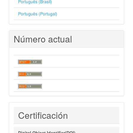
Português (Brasil)
Português (Portugal)
Número actual
Certificaciones
Certificación
Digital Object Identifier(DOI)