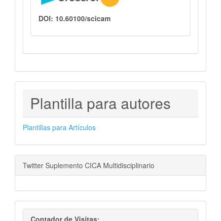
DOI: 10.60100/scicam
PLANTILLAS
Plantilla para autores
PARA
AUTORES
Plantillas para Artículos
Twitter Suplemento CICA Multidisciplinario
visitas
Contador de Visitas: