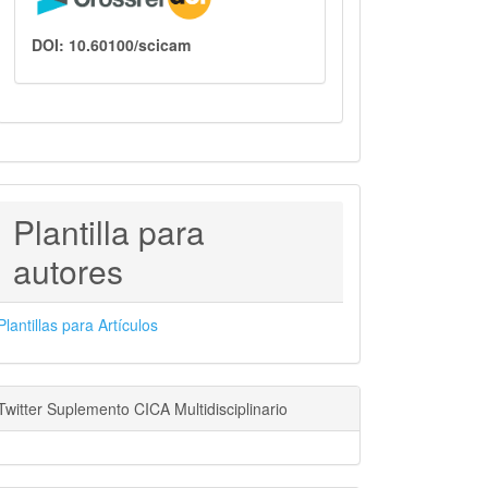
DOI: 10.60100/scicam
PLANTILLAS
Plantilla para
PARA
autores
AUTORES
Plantillas para Artículos
Twitter Suplemento CICA Multidisciplinario