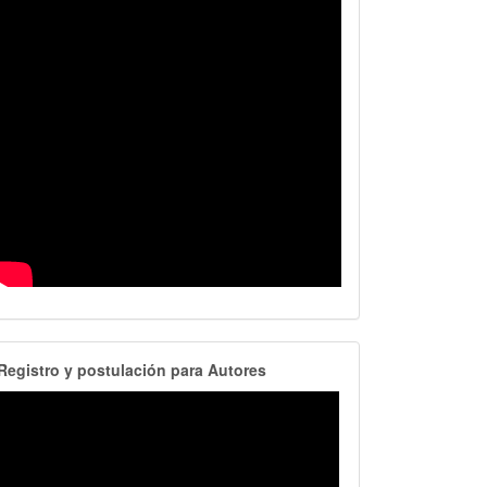
RegistroAutores
Registro y postulación para Autores