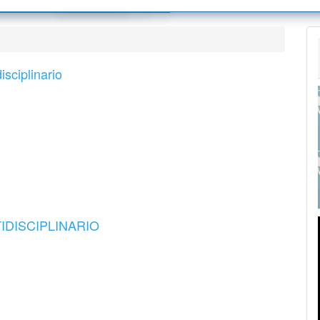
tos Editoriales
Sobre la revista
s para autoras/es
Envíos
s
colo de Inter operatividad
Equipo editorial
sciplinario
nifestación de preocupaciones
tiva de preservación
Contacto
la publicación
encia de publicaciones
es
TIDISCIPLINARIO