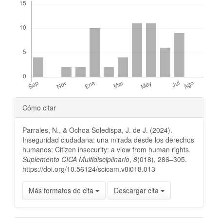
Detalles
Cómo citar
del
Parrales, N., & Ochoa Soledispa, J. de J. (2024).
artículo
Inseguridad ciudadana: una mirada desde los derechos
humanos: Citizen insecurity: a view from human rights.
Suplemento CICA Multidisciplinario
,
8
(018), 286–305.
https://doi.org/10.56124/scicam.v8i018.013
Más formatos de cita
Descargar cita