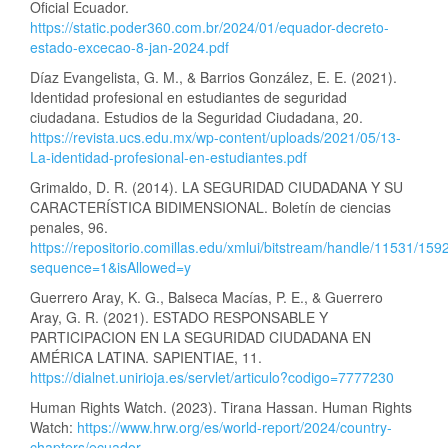
Oficial Ecuador.
https://static.poder360.com.br/2024/01/equador-decreto-
estado-excecao-8-jan-2024.pdf
Díaz Evangelista, G. M., & Barrios González, E. E. (2021).
Identidad profesional en estudiantes de seguridad
ciudadana. Estudios de la Seguridad Ciudadana, 20.
https://revista.ucs.edu.mx/wp-content/uploads/2021/05/13-
La-identidad-profesional-en-estudiantes.pdf
Grimaldo, D. R. (2014). LA SEGURIDAD CIUDADANA Y SU
CARACTERÍSTICA BIDIMENSIONAL. Boletín de ciencias
penales, 96.
https://repositorio.comillas.edu/xmlui/bitstream/handl
sequence=1&isAllowed=y
Guerrero Aray, K. G., Balseca Macías, P. E., & Guerrero
Aray, G. R. (2021). ESTADO RESPONSABLE Y
PARTICIPACION EN LA SEGURIDAD CIUDADANA EN
AMÉRICA LATINA. SAPIENTIAE, 11.
https://dialnet.unirioja.es/servlet/articulo?codigo=7777230
Human Rights Watch. (2023). Tirana Hassan. Human Rights
Watch:
https://www.hrw.org/es/world-report/2024/country-
chapters/ecuador