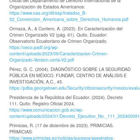
Oficial del Departamento de Derecho Internacional de la
Organización de Estados Americanos:
https://www.oas.org/dil/esp/tratados_B-
32_Convencion_Americana_sobre_Derechos_Humanos.pdf
Ormaza, A., & Contero, A. (2023). En Caracterización del
Crimen Organizado V2 (pág. 61). Quito, Ecuador:
Observatorio Ecuatoriano de Crimen Organizado.
https://oeco.padf.org/wp-
content/uploads/2023/09/Caracterizacion-Crimen-
Organizado-Version-corta-V2.pdf
Pérez, G. C. (2004). DIAGNÓSTICO SOBRE LA SEGURIDAD
PÚBLICA EN MÉXICO. FUNDAR, CENTRO DE ANÁLISIS E
INVESTIGACIÓN, A.C., 45.
https://pdba.georgetown.edu/Security/citizensecurity/mexico/eval
Presidencia de la República del Ecuador. (2024). Decreto
111. Quito: Registro Oficial 2024.
https://www.comunicacion.gob.ec/wp-
content/uploads/2024/01/Decreto_Ejecutivo_No._111_2024000
Primicias, R. (17 de diciembre de 2023). PRIMICIAS.
PRIMICIAS:
https://www.primicias.ec/noticias/sucesos/asesinatos-