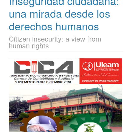
Inseguridad ciudadana:
una mirada desde los
derechos humanos
Citizen insecurity: a view from
human rights
Barra
lateral
del
artículo