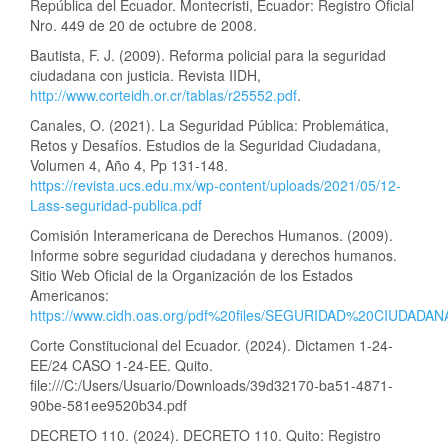
República del Ecuador. Montecristi, Ecuador: Registro Oficial
Nro. 449 de 20 de octubre de 2008.
Bautista, F. J. (2009). Reforma policial para la seguridad
ciudadana con justicia. Revista IIDH,
http://www.corteidh.or.cr/tablas/r25552.pdf
.
Canales, O. (2021). La Seguridad Pública: Problemática,
Retos y Desafíos. Estudios de la Seguridad Ciudadana,
Volumen 4, Año 4, Pp 131-148.
https://revista.ucs.edu.mx/wp-content/uploads/2021/05/12-
Lass-seguridad-publica.pdf
Comisión Interamericana de Derechos Humanos. (2009).
Informe sobre seguridad ciudadana y derechos humanos.
Sitio Web Oficial de la Organización de los Estados
Americanos:
https://www.cidh.oas.org/pdf%20files/SEGURIDAD%20CIUDAD
Corte Constitucional del Ecuador. (2024). Dictamen 1-24-
EE/24 CASO 1-24-EE. Quito.
file:///C:/Users/Usuario/Downloads/39d32170-ba51-4871-
90be-581ee9520b34.pdf
DECRETO 110. (2024). DECRETO 110. Quito: Registro