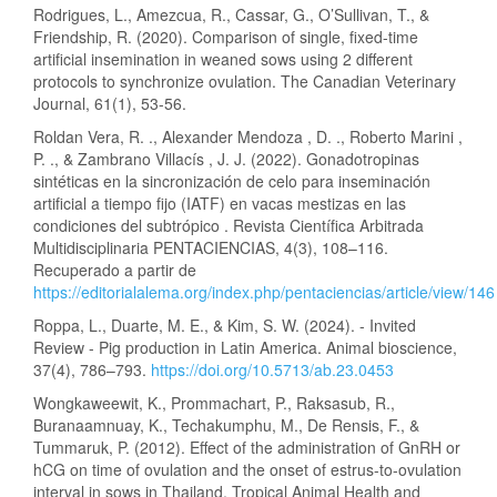
Rodrigues, L., Amezcua, R., Cassar, G., O’Sullivan, T., &
Friendship, R. (2020). Comparison of single, fixed-time
artificial insemination in weaned sows using 2 different
protocols to synchronize ovulation. The Canadian Veterinary
Journal, 61(1), 53-56.
Roldan Vera, R. ., Alexander Mendoza , D. ., Roberto Marini ,
P. ., & Zambrano Villacís , J. J. (2022). Gonadotropinas
sintéticas en la sincronización de celo para inseminación
artificial a tiempo fijo (IATF) en vacas mestizas en las
condiciones del subtrópico . Revista Científica Arbitrada
Multidisciplinaria PENTACIENCIAS, 4(3), 108–116.
Recuperado a partir de
https://editorialalema.org/index.php/pentaciencias/article/view/146
Roppa, L., Duarte, M. E., & Kim, S. W. (2024). - Invited
Review - Pig production in Latin America. Animal bioscience,
37(4), 786–793.
https://doi.org/10.5713/ab.23.0453
Wongkaweewit, K., Prommachart, P., Raksasub, R.,
Buranaamnuay, K., Techakumphu, M., De Rensis, F., &
Tummaruk, P. (2012). Effect of the administration of GnRH or
hCG on time of ovulation and the onset of estrus-to-ovulation
interval in sows in Thailand. Tropical Animal Health and