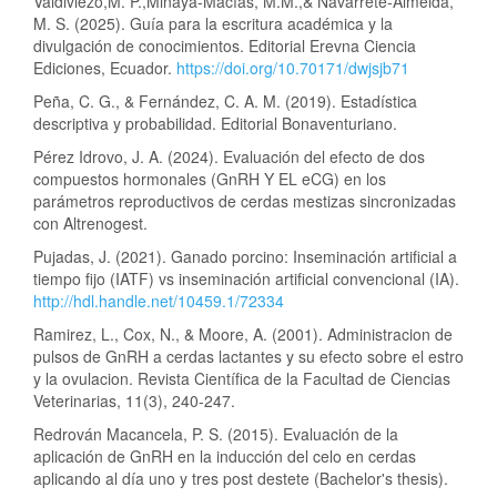
Valdiviezo,M. P.,Minaya-Macías, M.M.,& Navarrete-Almeida,
M. S. (2025). Guía para la escritura académica y la
divulgación de conocimientos. Editorial Erevna Ciencia
Ediciones, Ecuador.
https://doi.org/10.70171/dwjsjb71
Peña, C. G., & Fernández, C. A. M. (2019). Estadística
descriptiva y probabilidad. Editorial Bonaventuriano.
Pérez Idrovo, J. A. (2024). Evaluación del efecto de dos
compuestos hormonales (GnRH Y EL eCG) en los
parámetros reproductivos de cerdas mestizas sincronizadas
con Altrenogest.
Pujadas, J. (2021). Ganado porcino: Inseminación artificial a
tiempo fijo (IATF) vs inseminación artificial convencional (IA).
http://hdl.handle.net/10459.1/72334
Ramirez, L., Cox, N., & Moore, A. (2001). Administracion de
pulsos de GnRH a cerdas lactantes y su efecto sobre el estro
y la ovulacion. Revista Científica de la Facultad de Ciencias
Veterinarias, 11(3), 240-247.
Redrován Macancela, P. S. (2015). Evaluación de la
aplicación de GnRH en la inducción del celo en cerdas
aplicando al día uno y tres post destete (Bachelor's thesis).