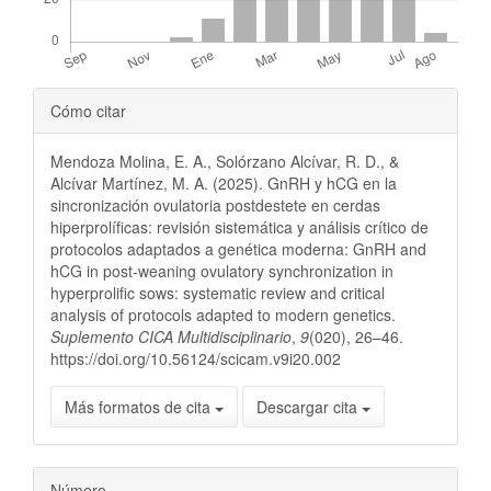
Detalles
Cómo citar
del
Mendoza Molina, E. A., Solórzano Alcívar, R. D., &
artículo
Alcívar Martínez, M. A. (2025). GnRH y hCG en la
sincronización ovulatoria postdestete en cerdas
hiperprolíficas: revisión sistemática y análisis crítico de
protocolos adaptados a genética moderna: GnRH and
hCG in post-weaning ovulatory synchronization in
hyperprolific sows: systematic review and critical
analysis of protocols adapted to modern genetics.
Suplemento CICA Multidisciplinario
,
9
(020), 26–46.
https://doi.org/10.56124/scicam.v9i20.002
Más formatos de cita
Descargar cita
Número