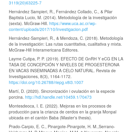
3119(20)63225-7
Hernández Sampieri, R., Fernández Collado, C., & Pilar
Baptista Lucio, M. (2014). Metodología de la investigación
(sexta). McGraw-Hill.
https://www.uca.ac.cr/wp-
content/uploads/2017/10/Investigacion.pdf
Hernández-Sampieri, R., & Mendoza, C. (2018). Metodología
de la investigación: Las rutas cuantitativa, cualitativa y mixta.
McGraw-Hill Interamericana Editores.
Layme Cutipa, P. P. (2019). EFECTO DE GnRH Y eCG EN LA
TASA DE CONCEPCIÓN Y NIVELES DE PROGESTERONA
EN VACAS INSEMINADAS A CELO NATURAL. Revista de
Investigaciones, 8(3), 1164-1172.
https://doi.org/10.26788/riepg.v8i3.1007
Martí, D. (2020). Sincronización i ovulación en la especie
porcina.
http://hdl.handle.net/10459.1/70473
Montesdeoca, I. E. (2022). Mejoras en los procesos de
producción para la crianza de cerdos en la granja Monpal
ubicada en el cantón Baba (Master's thesis).
Prado-Carpio, E. C., Pinargote-Pinargote, H. M.,Serrano-