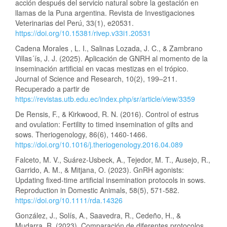
acción después del servicio natural sobre la gestación en
llamas de la Puna argentina. Revista de Investigaciones
Veterinarias del Perú, 33(1), e20531.
https://doi.org/10.15381/rivep.v33i1.20531
Cadena Morales , L. I., Salinas Lozada, J. C., & Zambrano
Villas´ís, J. J. (2025). Aplicación de GNRH al momento de la
inseminación artificial en vacas mestizas en el trópico.
Journal of Science and Research, 10(2), 199–211.
Recuperado a partir de
https://revistas.utb.edu.ec/index.php/sr/article/view/3359
De Rensis, F., & Kirkwood, R. N. (2016). Control of estrus
and ovulation: Fertility to timed insemination of gilts and
sows. Theriogenology, 86(6), 1460-1466.
https://doi.org/10.1016/j.theriogenology.2016.04.089
Falceto, M. V., Suárez‐Usbeck, A., Tejedor, M. T., Ausejo, R.,
Garrido, A. M., & Mitjana, O. (2023). GnRH agonists:
Updating fixed‐time artificial insemination protocols in sows.
Reproduction in Domestic Animals, 58(5), 571-582.
https://doi.org/10.1111/rda.14326
González, J., Solís, A., Saavedra, R., Cedeño, H., &
Mudarra, R. (2023). Comparación de diferentes protocolos