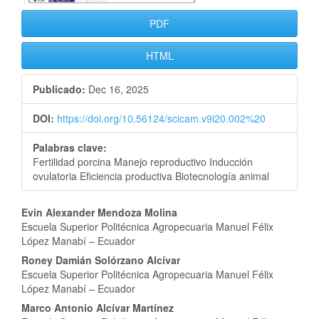
PDF
HTML
Publicado:
Dec 16, 2025
DOI:
https://doi.org/10.56124/scicam.v9i20.002%20
Palabras clave:
Fertilidad porcina Manejo reproductivo Inducción
ovulatoria Eficiencia productiva Biotecnología animal
Contenido
Evin Alexander Mendoza Molina
Escuela Superior Politécnica Agropecuaria Manuel Félix
principal
López Manabí – Ecuador
del
Roney Damián Solórzano Alcívar
Escuela Superior Politécnica Agropecuaria Manuel Félix
artículo
López Manabí – Ecuador
Marco Antonio Alcívar Martínez