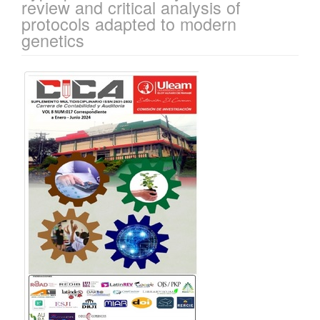
review and critical analysis of
protocols adapted to modern
genetics
Barra
lateral
del
artículo