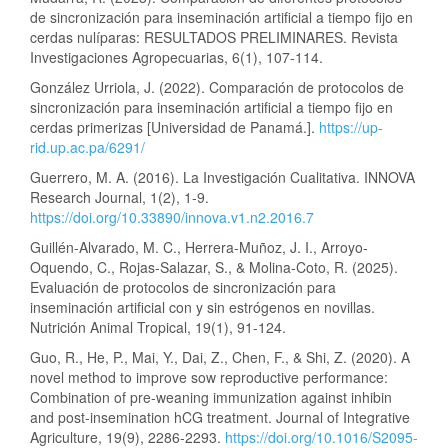
de sincronización para inseminación artificial a tiempo fijo en
cerdas nulíparas: RESULTADOS PRELIMINARES. Revista
Investigaciones Agropecuarias, 6(1), 107-114.
González Urriola, J. (2022). Comparación de protocolos de
sincronización para inseminación artificial a tiempo fijo en
cerdas primerizas [Universidad de Panamá.].
https://up-
rid.up.ac.pa/6291/
Guerrero, M. A. (2016). La Investigación Cualitativa. INNOVA
Research Journal, 1(2), 1-9.
https://doi.org/10.33890/innova.v1.n2.2016.7
Guillén-Alvarado, M. C., Herrera-Muñoz, J. I., Arroyo-
Oquendo, C., Rojas-Salazar, S., & Molina-Coto, R. (2025).
Evaluación de protocolos de sincronización para
inseminación artificial con y sin estrógenos en novillas.
Nutrición Animal Tropical, 19(1), 91-124.
Guo, R., He, P., Mai, Y., Dai, Z., Chen, F., & Shi, Z. (2020). A
novel method to improve sow reproductive performance:
Combination of pre-weaning immunization against inhibin
and post-insemination hCG treatment. Journal of Integrative
Agriculture, 19(9), 2286-2293.
https://doi.org/10.1016/S2095-