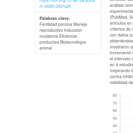
análisis com
m.v9i20.002%20
experimenta
(PubMed, Sc
Palabras clave:
artículos en
Fertilidad porcina Manejo
criterios de
reproductivo Inducción
con datos cu
ovulatoria Eficiencia
obteniéndose
productiva Biotecnología
mostraron q
animal
incrementó 
el intervalo
en 4 estudi
mejorando l
contra inhi
viabilidad d
Descargas