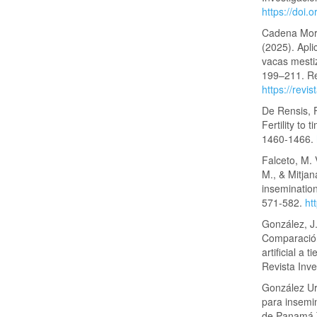
https://doi.
Cadena Moral
(2025). Apli
vacas mestiz
199–211. Re
https://revi
De Rensis, F
Fertility to
1460-1466.
Falceto, M. 
M., & Mitjan
insemination
571-582.
ht
González, J.
Comparación
artificial 
Revista Inv
González Ur
para insemin
de Panamá.