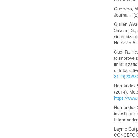
Guerrero, M
Journal, 1(2
Guillén-Alva
Salazar, S.,
sincronizaci
Nutrición An
Guo, R., He,
to improve 
immunizatio
of Integrati
3119(20)63
Hernández Sa
(2014). Meto
https://www
Hernández-S
investigació
Interameric
Layme Cuti
CONCEPCIÓ