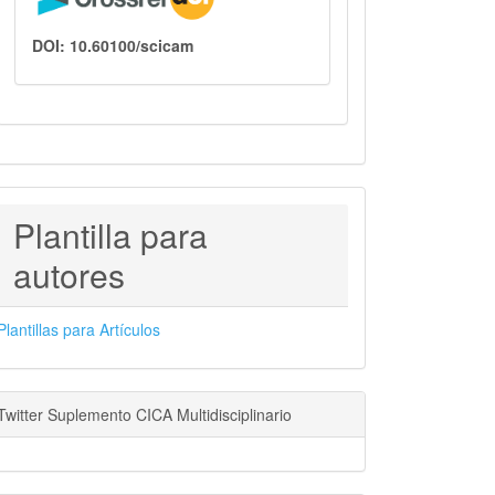
DOI: 10.60100/scicam
PLANTILLAS
Plantilla para
PARA
autores
AUTORES
Plantillas para Artículos
Twitter Suplemento CICA Multidisciplinario