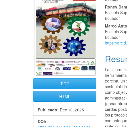
Disponibilidad de datos
del
del
Roney Dami
Escuela Sup
artículo
artícu
Ecuador
Marco Anto
Escuela Sup
Ecuador
https://orc
Resu
La sincroniz
herramienta 
porcina, un 
PDF
sostenibilid
como objetiv
HTML
administrac
(gonadotrop
cerdas postd
Publicado:
Dec 16, 2025
los protocol
con enfoque 
DOI:
sintético, b
https://doi.org/10.56124/scica