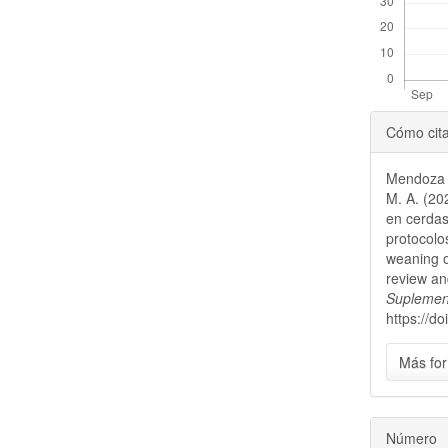
Detal
Cómo cit
del
Mendoza M
artícu
M. A. (20
en cerdas 
protocol
weaning o
review an
Suplement
https://d
Más for
Número