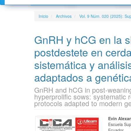
Actual
Ética de la publicación
Forma
Inicio
Archivos
Vol. 9 Núm. 020 (2025): 
Números Anteriores
Política de autoría
Norma
Avisos
Política de conflictos de interese
Proto
GnRH y hCG en la si
Retracciones, correcciones y ma
Norma
Consentimiento informado para 
Frecu
postdestete en cerdas
Política de intercambio de datos
sistemática y análisi
Política de quejas y reclamacion
Política de acceso abierto
adaptados a genéti
Derechos de autor
Política de publicidad
GnRH and hCG in post-weaning 
Política anti-plagio
hyperprolific sows: systematic r
Declaración de privacidad
protocols adapted to modern ge
Política de archivos
Barra
Conte
Declaración de privacidad
Evin Alexa
Escuela Sup
Política de género
lateral
princi
Ecuador