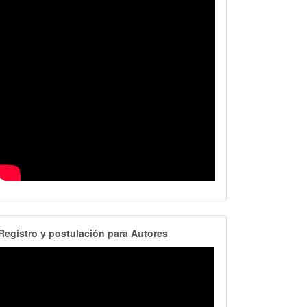
RegistroAutores
Registro y postulación para Autores