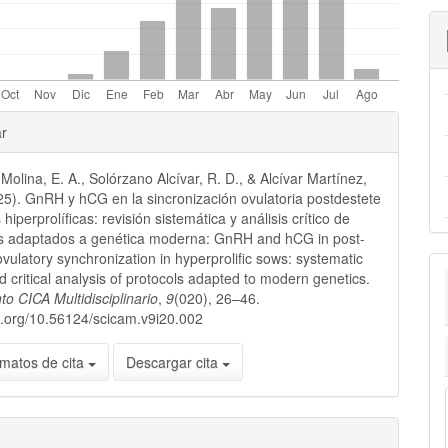
les
ar
olina, E. A., Solórzano Alcívar, R. D., & Alcívar Martínez,
lo
25). GnRH y hCG en la sincronización ovulatoria postdestete
hiperprolíficas: revisión sistemática y análisis crítico de
os adaptados a genética moderna: GnRH and hCG in post-
vulatory synchronization in hyperprolific sows: systematic
d critical analysis of protocols adapted to modern genetics.
o CICA Multidisciplinario
,
9
(020), 26–46.
oi.org/10.56124/scicam.v9i20.002
matos de cita
Descargar cita