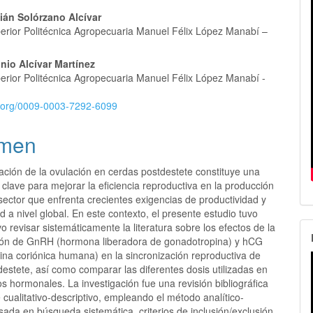
án Solórzano Alcívar
erior Politécnica Agropecuaria Manuel Félix López Manabí –
lo
nio Alcívar Martínez
erior Politécnica Agropecuaria Manuel Félix López Manabí -
id.org/0009-0003-7292-6099
men
ación de la ovulación en cerdas postdestete constituye una
clave para mejorar la eficiencia reproductiva en la producción
sector que enfrenta crecientes exigencias de productividad y
ad a nivel global. En este contexto, el presente estudio tuvo
o revisar sistemáticamente la literatura sobre los efectos de la
ión de GnRH (hormona liberadora de gonadotropina) y hCG
ina coriónica humana) en la sincronización reproductiva de
estete, así como comparar las diferentes dosis utilizadas en
os hormonales. La investigación fue una revisión bibliográfica
cualitativo-descriptivo, empleando el método analítico-
asada en búsqueda sistemática, criterios de inclusión/exclusión,