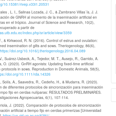
org/10.15381/rivep.v33i1.20531
es , L. I., Salinas Lozada, J. C., & Zambrano Villas´ís, J. J.
cación de GNRH al momento de la inseminación artificial en
as en el trópico. Journal of Science and Research, 10(2),
cuperado a partir de
stas.utb.edu.ec/index.php/sr/article/view/3359
., & Kirkwood, R. N. (2016). Control of estrus and ovulation:
 timed insemination of gilts and sows. Theriogenology, 86(6),
https://doi.org/10.1016/j.theriogenology.2016.04.089
V., Suárez‐Usbeck, A., Tejedor, M. T., Ausejo, R., Garrido, A.
a, O. (2023). GnRH agonists: Updating fixed‐time artificial
 protocols in sows. Reproduction in Domestic Animals, 58(5),
tps://doi.org/10.1111/rda.14326
, Solís, A., Saavedra, R., Cedeño, H., & Mudarra, R. (2023).
 de diferentes protocolos de sincronización para inseminación
a tiempo fijo en cerdas nulíparas: RESULTADOS PRELIMINARES.
estigaciones Agropecuarias, 6(1), 107-114.
riola, J. (2022). Comparación de protocolos de sincronización
ación artificial a tiempo fijo en cerdas primerizas [Universidad
].
https://up-rid.up.ac.pa/6291/