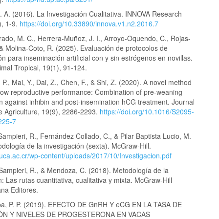
. A. (2016). La Investigación Cualitativa. INNOVA Research
), 1-9.
https://doi.org/10.33890/innova.v1.n2.2016.7
rado, M. C., Herrera-Muñoz, J. I., Arroyo-Oquendo, C., Rojas-
 & Molina-Coto, R. (2025). Evaluación de protocolos de
ón para inseminación artificial con y sin estrógenos en novillas.
imal Tropical, 19(1), 91-124.
 P., Mai, Y., Dai, Z., Chen, F., & Shi, Z. (2020). A novel method
sow reproductive performance: Combination of pre-weaning
n against inhibin and post-insemination hCG treatment. Journal
ve Agriculture, 19(9), 2286-2293.
https://doi.org/10.1016/S2095-
225-7
mpieri, R., Fernández Collado, C., & Pilar Baptista Lucio, M.
dología de la investigación (sexta). McGraw-Hill.
.uca.ac.cr/wp-content/uploads/2017/10/Investigacion.pdf
ampieri, R., & Mendoza, C. (2018). Metodología de la
n: Las rutas cuantitativa, cualitativa y mixta. McGraw-Hill
ana Editores.
pa, P. P. (2019). EFECTO DE GnRH Y eCG EN LA TASA DE
N Y NIVELES DE PROGESTERONA EN VACAS