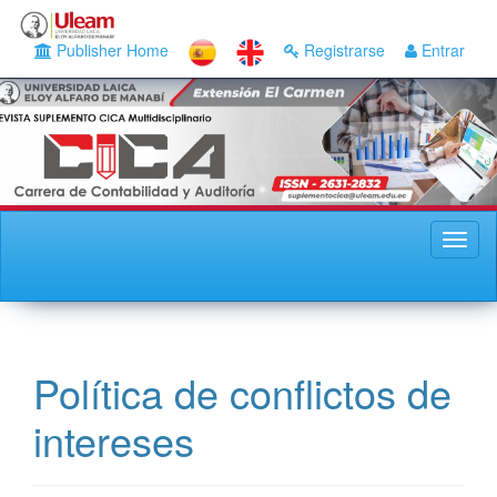
Main
Navigation
Publisher Home
Registrarse
Entrar
Main
Content
Sidebar
Toggl
naviga
Política de conflictos de
intereses