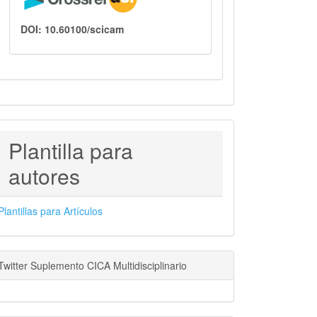
DOI: 10.60100/scicam
PLANTILLAS
Plantilla para
PARA
autores
AUTORES
Plantillas para Artículos
Twitter Suplemento CICA Multidisciplinario