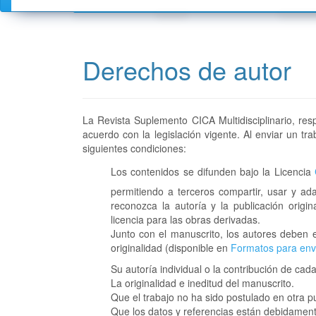
Actual
Ética de la publicación
Forma
Números Anteriores
Política de autoría
Norma
Derechos de autor
Avisos
Política de conflictos de interese
Proto
Retracciones, correcciones y ma
Norma
Consentimiento informado para 
Frecu
La Revista Suplemento CICA Multidisciplinario, re
Política de intercambio de datos
acuerdo con la legislación vigente. Al enviar un tr
Política de quejas y reclamacion
siguientes condiciones:
Política de acceso abierto
Los contenidos se difunden bajo la Licencia
Derechos de autor
permitiendo a terceros compartir, usar y ad
Política de publicidad
reconozca la autoría y la publicación origi
licencia para las obras derivadas.
Política anti-plagio
Junto con el manuscrito, los autores deben e
Declaración de privacidad
originalidad (disponible en
Formatos para enví
Política de archivos
Su autoría individual o la contribución de cad
La originalidad e ineditud del manuscrito.
Declaración de privacidad
Que el trabajo no ha sido postulado en otra pu
Política de género
Que los datos y referencias están debidament