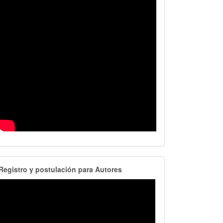
RegistroAutores
Registro y postulación para Autores