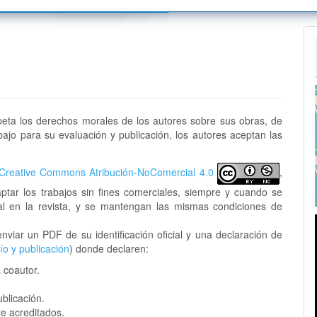
tos Editoriales
Sobre la revista
s para autoras/es
Envíos
s
colo de Inter operatividad
Equipo editorial
nifestación de preocupaciones
tiva de preservación
Contacto
la publicación
encia de publicaciones
speta los derechos morales de los autores sobre sus obras, de
abajo para su evaluación y publicación, los autores aceptan las
es
Creative Commons Atribución-NoComercial 4.0
,
aptar los trabajos sin fines comerciales, siempre y cuando se
nal en la revista, y se mantengan las mismas condiciones de
nviar un PDF de su identificación oficial y una declaración de
o y publicación
) donde declaren:
a coautor.
blicación.
e acreditados.