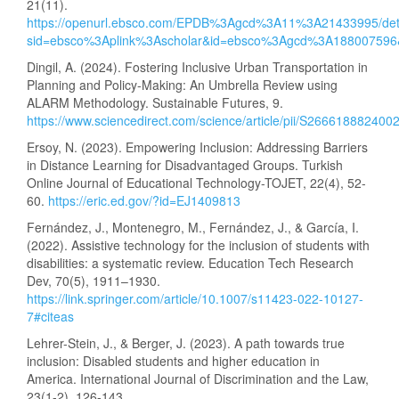
21(11).
https://openurl.ebsco.com/EPDB%3Agcd%3A11%3A21433995/det
sid=ebsco%3Aplink%3Ascholar&id=ebsco%3Agcd%3A188007596&cr
Dingil, A. (2024). Fostering Inclusive Urban Transportation in
Planning and Policy-Making: An Umbrella Review using
ALARM Methodology. Sustainable Futures, 9.
https://www.sciencedirect.com/science/article/pii/S266618882400
Ersoy, N. (2023). Empowering Inclusion: Addressing Barriers
in Distance Learning for Disadvantaged Groups. Turkish
Online Journal of Educational Technology-TOJET, 22(4), 52-
60.
https://eric.ed.gov/?id=EJ1409813
Fernández, J., Montenegro, M., Fernández, J., & García, I.
(2022). Assistive technology for the inclusion of students with
disabilities: a systematic review. Education Tech Research
Dev, 70(5), 1911–1930.
https://link.springer.com/article/10.1007/s11423-022-10127-
7#citeas
Lehrer-Stein, J., & Berger, J. (2023). A path towards true
inclusion: Disabled students and higher education in
America. International Journal of Discrimination and the Law,
23(1-2), 126-143.