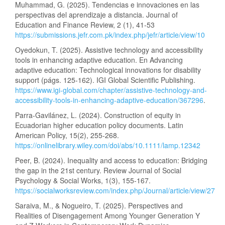
Muhammad, G. (2025). Tendencias e innovaciones en las
perspectivas del aprendizaje a distancia. Journal of
Education and Finance Review, 2 (1), 41-53
https://submissions.jefr.com.pk/index.php/jefr/article/view/10
Oyedokun, T. (2025). Assistive technology and accessibility
tools in enhancing adaptive education. En Advancing
adaptive education: Technological innovations for disability
support (págs. 125-162). IGI Global Scientific Publishing.
https://www.igi-global.com/chapter/assistive-technology-and-
accessibility-tools-in-enhancing-adaptive-education/367296
.
Parra‐Gavilánez, L. (2024). Construction of equity in
Ecuadorian higher education policy documents. Latin
American Policy, 15(2), 255-268.
https://onlinelibrary.wiley.com/doi/abs/10.1111/lamp.12342
Peer, B. (2024). Inequality and access to education: Bridging
the gap in the 21st century. Review Journal of Social
Psychology & Social Works, 1(3), 155-167.
https://socialworksreview.com/index.php/Journal/article/view/27
Saraiva, M., & Nogueiro, T. (2025). Perspectives and
Realities of Disengagement Among Younger Generation Y