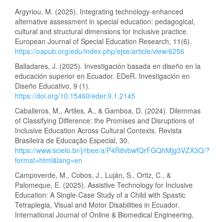
Argyriou, M. (2025). Integrating technology-enhanced
alternative assessment in special education: pedagogical,
cultural and structural dimensions for inclusive practice.
European Journal of Special Education Research, 11(6).
https://oapub.org/edu/index.php/ejse/article/view/6256
Balladares, J. (2025). Investigación basada en diseño en la
educación superior en Ecuador. EDeR. Investigación en
Diseño Educativo, 9 (1).
https://doi.org/10.15460/eder.9.1.2145
Caballeros, M., Artiles, A., & Gamboa, D. (2024). Dilemmas
of Classifying Difference: the Promises and Disruptions of
Inclusive Education Across Cultural Contexts. Revista
Brasileira de Educação Especial, 30.
https://www.scielo.br/j/rbee/a/P4R8vbwfQrFGQhMjg3VZX3Q/?
format=html&lang=en
Campoverde, M., Cobos, J., Luján, S., Ortiz, C., &
Palomeque, E. (2025). Assistive Technology for Inclusive
Education: A Single-Case Study of a Child with Spastic
Tetraplegia, Visual and Motor Disabilities in Ecuador.
International Journal of Online & Biomedical Engineering,