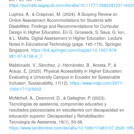
https://journals.sagepub.com/doi/abs/10.1177/135822912311622
Luştrea, A., & Craşovan, M. (2024). A Scoping Review on
Online Assessment Accommodations for Students with
Disabilities: Findings and Recommendations for Curricular
Design in Higher Education. En G. Grosseck, S. Sava, G. Ion,
& L. Malita, Digital Assessment in Higher Education. Lecture
Notes in Educational Technology (págs. 145-175). Springer,
Singapore.
https://link.springer.com/chapter/10.1007/978-
981-97-6136-4_7
.
Maldonado, V., Sánchez, J., Hernández, B., Acosta, P., &
Araujo, E. (2025). Physical Accessibility in Higher Education:
Evaluating a University Campus in Ecuador for Sustainable
Inclusion. Sustainability, 17(12).
https://www.mdpi.com/2071-
1050/17/12/5652
McNicholl, A., Desmond, D., & Gallagher, P. (2023).
Tecnologías de asistencia, compromiso educativo y
resultados psicosociales en estudiantes con discapacidad en
educación superior. Discapacidad y Rehabilitación:
Tecnología de Asistencia, 18(1), 50-58.
https://www.tandfonline.com/doi/abs/10.1080/17483107.2020.18