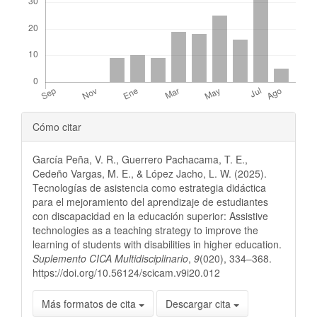
Detalles
Cómo citar
del
García Peña, V. R., Guerrero Pachacama, T. E.,
artículo
Cedeño Vargas, M. E., & López Jacho, L. W. (2025).
Tecnologías de asistencia como estrategia didáctica
para el mejoramiento del aprendizaje de estudiantes
con discapacidad en la educación superior: Assistive
technologies as a teaching strategy to improve the
learning of students with disabilities in higher education.
Suplemento CICA Multidisciplinario
,
9
(020), 334–368.
https://doi.org/10.56124/scicam.v9i20.012
Más formatos de cita
Descargar cita