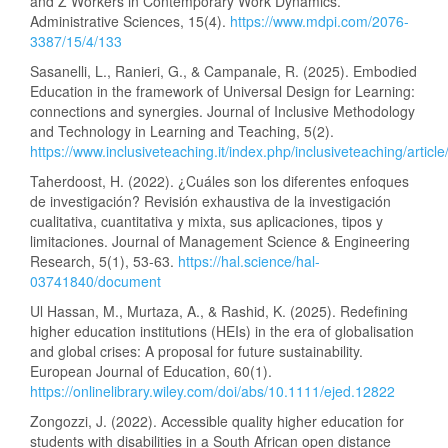
and Z Workers in Contemporary Work Dynamics.
Administrative Sciences, 15(4).
https://www.mdpi.com/2076-
3387/15/4/133
Sasanelli, L., Ranieri, G., & Campanale, R. (2025). Embodied
Education in the framework of Universal Design for Learning:
connections and synergies. Journal of Inclusive Methodology
and Technology in Learning and Teaching, 5(2).
https://www.inclusiveteaching.it/index.php/inclusiveteaching/articl
Taherdoost, H. (2022). ¿Cuáles son los diferentes enfoques
de investigación? Revisión exhaustiva de la investigación
cualitativa, cuantitativa y mixta, sus aplicaciones, tipos y
limitaciones. Journal of Management Science & Engineering
Research, 5(1), 53-63.
https://hal.science/hal-
03741840/document
Ul Hassan, M., Murtaza, A., & Rashid, K. (2025). Redefining
higher education institutions (HEIs) in the era of globalisation
and global crises: A proposal for future sustainability.
European Journal of Education, 60(1).
https://onlinelibrary.wiley.com/doi/abs/10.1111/ejed.12822
Zongozzi, J. (2022). Accessible quality higher education for
students with disabilities in a South African open distance