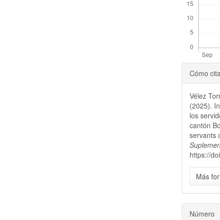
Detal
Cómo cit
del
Vélez Torr
artícu
(2025). I
los servi
cantón Bol
servants 
Suplement
https://d
Más for
Número