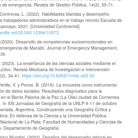
s de emergencia. Revista de Gestión Pública, 14(2), 55-71.
 Contreras, L. (2022). Habilidades blandas y desempeño
os trabajadores administrativos en el trabajo remoto Escuela de
ancayo, 2021. [Universidad Continental].
.handle.net/20.500.12394/10572
 (2020). Desarrollo de competencias socioemocionales en
 emergencia de Manabí. Journal of Emergency Management,
130.
 (2023). La enseñanza de las ciencias sociales mediante el
ctivo. Revista Mexicana de Investigación e Intervención
2(2), 34-41.
https://doi.org/10.62697/rmiie.v2i2.50
Pertile, V. y Ponce, B. (2019). La encuesta como instrumento
ón de datos sociales: Resultados diagnostico para la
 en el Barrio Paloma de la Paz (La Olla)-ciudad de Corrientes
. In XXI Jornadas de Geografía de la UNLP 9-11 de octubre
enada, Argentina. Construyendo una Geografía Crítica y
ra: En defensa de la Ciencia y la Universidad Pública.
 Nacional de La Plata. Facultad de Humanidades y Ciencias de
n. Departamento de Geografía.
ico Mundial. (2022). Desafíos del desempeño laboral en