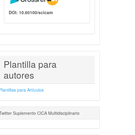
DOI: 10.60100/scicam
PLANTILLAS
Plantilla para
PARA
autores
AUTORES
Plantillas para Artículos
Twitter Suplemento CICA Multidisciplinario