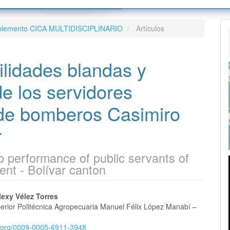
tos Editoriales
Sobre la revista
Suplemento CICA MULTIDISCIPLINARIO
Artículos
s para autoras/es
Envíos
s
colo de Inter operatividad
Equipo editorial
bilidades blandas y
nifestación de preocupaciones
tiva de preservación
Contacto
la publicación
encia de publicaciones
e los servidores
 de bomberos Casimiro
es
r
job performance of public servants of
ent - Bolívar canton
nido
lexy Vélez Torres
erior Politécnica Agropecuaria Manuel Félix López Manabí –
pal
id.org/0009-0005-6911-3948