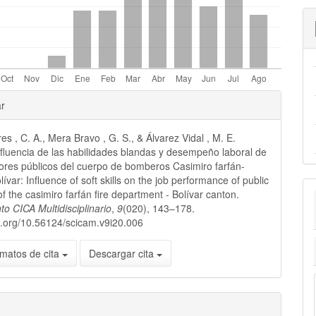
les
ar
es , C. A., Mera Bravo , G. S., & Álvarez Vidal , M. E.
lo
nfluencia de las habilidades blandas y desempeño laboral de
dores públicos del cuerpo de bomberos Casimiro farfán-
ívar: Influence of soft skills on the job performance of public
of the casimiro farfán fire department - Bolívar canton.
o CICA Multidisciplinario
,
9
(020), 143–178.
oi.org/10.56124/scicam.v9i20.006
matos de cita
Descargar cita