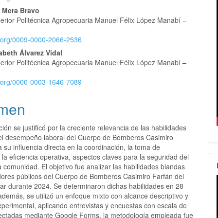
 Mera Bravo
lo
erior Politécnica Agropecuaria Manuel Félix López Manabí –
id.org/0009-0000-2066-2536
abeth Álvarez Vidal
erior Politécnica Agropecuaria Manuel Félix López Manabí –
id.org/0000-0003-1646-7089
men
ción se justificó por la creciente relevancia de las habilidades
el desempeño laboral del Cuerpo de Bomberos Casimiro
 su influencia directa en la coordinación, la toma de
 la eficiencia operativa, aspectos claves para la seguridad del
a comunidad. El objetivo fue analizar las habilidades blandas
idores públicos del Cuerpo de Bomberos Casimiro Farfán del
var durante 2024. Se determinaron dichas habilidades en 28
además, se utilizó un enfoque mixto con alcance descriptivo y
xperimental, aplicando entrevistas y encuestas con escala de
olectadas mediante Google Forms, la metodología empleada fue