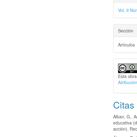
Vol. 9 N
Sección
Artículos
Esta obra
Atribució
Citas
Alban, G., A
educativa (d
acción). Re