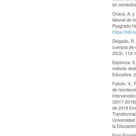
en contexto
Chaca, A. y
laboral de l
Posgrado Hu
https://hdl
Delgado, R.
cuerpos de
25(3), 112-
Espinoza, E.
método dedu
Educativa, 
Falcón, V., 
de recolecci
intervención
(2017-2018)
de 2019 Ens
Transformado
Universidad
la Educació
Foro Económ