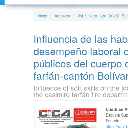
Actual
Ética de la publicación
Forma
Inicio
Archivos
Vol. 9 Núm. 020 (2025): 
Números Anteriores
Política de autoría
Norma
Avisos
Política de conflictos de interese
Proto
Influencia de las ha
Retracciones, correcciones y ma
Norma
Consentimiento informado para 
Frecu
desempeño laboral d
Política de intercambio de datos
públicos del cuerpo
Política de quejas y reclamacion
Política de acceso abierto
farfán-cantón Bolíva
Derechos de autor
Política de publicidad
Influence of soft skills on the 
Política anti-plagio
the casimiro farfán fire departm
Declaración de privacidad
Política de archivos
Barra
Conte
Cristhian A
Declaración de privacidad
Escuela Sup
lateral
princi
Ecuador
Política de género
https://orc