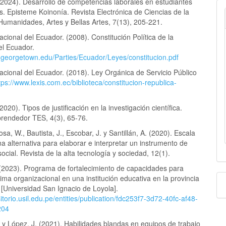
(2024). Desarrollo de competencias laborales en estudiantes
os. Episteme Koinonía. Revista Electrónica de Ciencias de la
Humanidades, Artes y Bellas Artes, 7(13), 205-221.
ional del Ecuador. (2008). Constitución Política de la
el Ecuador.
a.georgetown.edu/Parties/Ecuador/Leyes/constitucion.pdf
cional del Ecuador. (2018). Ley Orgánica de Servicio Público
tps://www.lexis.com.ec/biblioteca/constitucion-republica-
2020). Tipos de justificación en la investigación científica.
prendedor TES, 4(3), 65-76.
osa, W., Bautista, J., Escobar, J. y Santillán, A. (2020). Escala
na alternativa para elaborar e interpretar un instrumento de
ocial. Revista de la alta tecnología y sociedad, 12(1).
(2023). Programa de fortalecimiento de capacidades para
lima organizacional en una institución educativa en la provincia
 [Universidad San Ignacio de Loyola].
sitorio.usil.edu.pe/entities/publication/fdc253f7-3d72-40fc-af48-
204
 y López, J. (2021). Habilidades blandas en equipos de trabajo