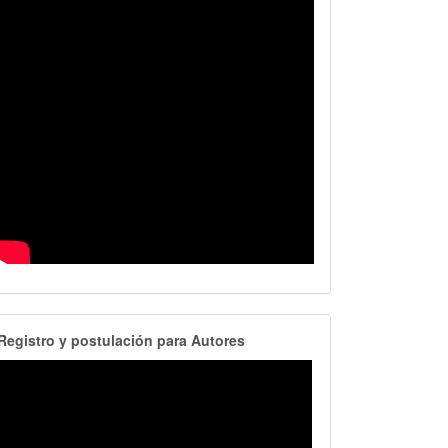
RegistroAutores
Registro y postulación para Autores