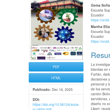
del
del
Disponibilidad de datos
Gema Sofía
artículo
artícu
Escuela Sup
Ecuador
https://orc
Martha Eliz
Escuela Sup
Ecuador
https://orc
Resu
La investiga
PDF
blandas en 
Farfán, dada
HTML
decisiones y
personal y l
de los serv
Publicado:
Dec 16, 2025
cantón Bolí
servidores, 
DOI:
diseño no e
https://doi.org/10.56124/scica
Likert, rec
m.v9i20.006