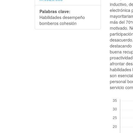
inductivo, d
electrónica 
Palabras clave:
mayoritaria
Habilidades desempeño
más del 70%
bomberos cohesión
motivado. No
participaci
desacuerdo. 
destacando f
buena recup
proactividad
afrontar des
habilidades 
son esencial
personal bom
servicio com
Descargas