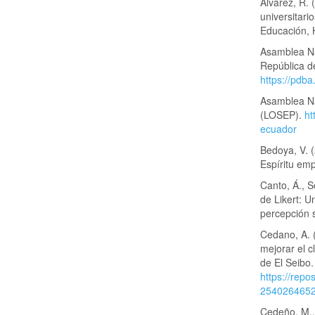
Álvarez, R. 
universitari
Educación, 
Asamblea Nac
República d
https://pdb
Asamblea Na
(LOSEP).
ht
ecuador
Bedoya, V. (
Espíritu em
Canto, Á., S
de Likert: U
percepción s
Cedano, A. 
mejorar el c
de El Seibo.
https://repo
254026465
Cedeño, M.,