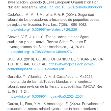
investigación. Zenodo (CERN European Organization For
Nuclear Research).
https://doi.org/10.5281/zenodo.8050508
Cedeño, J. M. M., & Moreira, V. A. P. (2024). Seguridad
laboral de los pescadores artesanales de pequeños peces
pelágicos en Ecuador. Rev. Lex, 7(26), 1050-1062.
https://doi.org/10.33996/revistalex.v7i26.229
Chaves, V. E. J. (2021). Triangulación metodológica
cualitativa y cuantitativa. Revista Sobre Estudios E
Investigaciones del Saber Académico., 14, 76-81.
https://doi.org/10.70833/rseisa14item276
COOTAD. (2019). CODIGO ORGANICO DE ORGANIZACION
TERRITORIAL, COOTAD.
https://www.cpccs.gob.ec/wp-
content/uploads/2020/01/cootad.pdf
Garavito, Y., Villamizar, A. F., & Castañeda, L. P. (2024).
Importancia de las habilidades blandas en el contexto
laboral: una revisión de la literatura académica. INNOVA Res.
J., 9(3), 1-24.
https://doi.org/10.33890/innova.v9.n3.2024.2531
García, L., Pino, Y. M., & Ansoleaga, E. (2024). Prevalence of
occupational stress-related syndromes in health workers in