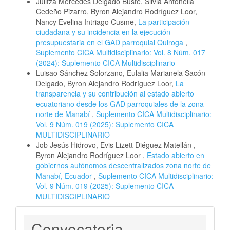
Julitza Mercedes Delgado Buste, Silvia Antonella
Cedeño Pizarro, Byron Alejandro Rodríguez Loor,
Nancy Evelina Intriago Cusme,
La participación
ciudadana y su incidencia en la ejecución
presupuestaria en el GAD parroquial Quiroga
,
Suplemento CICA Multidisciplinario: Vol. 8 Núm. 017
(2024): Suplemento CICA Multidisciplinario
Luisao Sánchez Solorzano, Eulalia Marianela Sacón
Delgado, Byron Alejandro Rodríguez Loor,
La
transparencia y su contribución al estado abierto
ecuatoriano desde los GAD parroquiales de la zona
norte de Manabí
,
Suplemento CICA Multidisciplinario:
Vol. 9 Núm. 019 (2025): Suplemento CICA
MULTIDISCIPLINARIO
Job Jesús Hidrovo, Evis Lizett Diéguez Matellán ,
Byron Alejandro Rodríguez Loor ,
Estado abierto en
gobiernos autónomos descentralizados zona norte de
Manabí, Ecuador
,
Suplemento CICA Multidisciplinario:
Vol. 9 Núm. 019 (2025): Suplemento CICA
MULTIDISCIPLINARIO
Convocatoria
Convocatoria