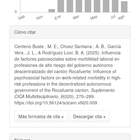
Detalles
Cómo citar
del
Centeno Buste , M. E., Choez Santiana , A. B., García
artículo
Vera , J. L., & Rodríguez Loor, B. A. (2025). Influencia
de factores psicosociales sobre morbilidad laboral en
profesiones de alto riesgo del gobierno autónomo
descentralizado del cantón Rocafuerte: Influence of
psychosocial factors on work-related morbidity in high-
risk professions in the decentralized autonomous
government of the Rocafuerte canton.
Suplemento
CICA Multidisciplinario
,
9
(020), 270–289.
https://doi.org/10.56124/scicam.v9i20.009
Más formatos de cita
Descargar cita