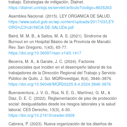
trabajo. Estrategias de mitigación. Dialnet.
https://dialnet.unirioja.es/servlet/articulo?codigo=8635263
Asamblea Nacional. (2015). LEY ORGANICA DE SALUD.
https://www.salud.gob.ec/wp-content/uploads/2017/03/LEY-
ORG%C3%81NICA-DE-SALUD4.pdf
Baird, M. M. B., & Saltos, M. A. S. (2021). Síndrome de
Burnout en un Hospital Básico de la Provincia de Manabí.
Rev. San Gregorio, 1(43), 65-77.
https://doi.org/10.36097/rsan.v1i43.1417
Becerra, M. A., & Garate, J. C. (2024). Factores
psicosociales que inciden en el desempeño laboral de los
trabajadores de la Dirección Regional del Trabajo y Servicio
Público de Quito. J. Sci. MQRInvestigar, 8(4), 3846–3876.
https://doi.org/10.56048/MQR20225.8.4.2024.3846-3876
Buenaventura, J. V. G., Rúa, N. E. G., Martínez, G. M., &
Diaz, D. E. C. (2022). Reglamentación de piso de protección
social: desigualdades desde los riesgos laborales y la salud
laboral. CES Derecho, 13(3), 6-30.
https://doi.org/10.21615/cesder.6928
Cabrera, P. (2023). Nueva organización de los diseños de