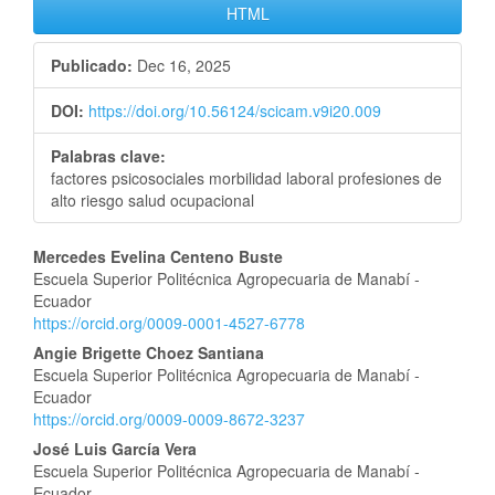
HTML
Publicado:
Dec 16, 2025
DOI:
https://doi.org/10.56124/scicam.v9i20.009
Palabras clave:
factores psicosociales morbilidad laboral profesiones de
alto riesgo salud ocupacional
Contenido
Mercedes Evelina Centeno Buste
Escuela Superior Politécnica Agropecuaria de Manabí -
principal
Ecuador
https://orcid.org/0009-0001-4527-6778
del
Angie Brigette Choez Santiana
artículo
Escuela Superior Politécnica Agropecuaria de Manabí -
Ecuador
https://orcid.org/0009-0009-8672-3237
José Luis García Vera
Escuela Superior Politécnica Agropecuaria de Manabí -
Ecuador