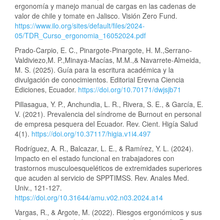
ergonomía y manejo manual de cargas en las cadenas de
valor de chile y tomate en Jalisco. Visión Zero Fund.
https://www.ilo.org/sites/default/files/2024-
05/TDR_Curso_ergonomia_16052024.pdf
Prado-Carpio, E. C., Pinargote-Pinargote, H. M.,Serrano-
Valdiviezo,M. P.,Minaya-Macías, M.M.,& Navarrete-Almeida,
M. S. (2025). Guía para la escritura académica y la
divulgación de conocimientos. Editorial Erevna Ciencia
Ediciones, Ecuador.
https://doi.org/10.70171/dwjsjb71
Pillasagua, Y. P., Anchundia, L. R., Rivera, S. E., & García, E.
V. (2021). Prevalencia del síndrome de Burnout en personal
de empresa pesquera del Ecuador. Rev. Cient. Higía Salud
4(1).
https://doi.org/10.37117/higia.v1i4.497
Rodríguez, A. R., Balcazar, L. E., & Ramírez, Y. L. (2024).
Impacto en el estado funcional en trabajadores con
trastornos musculoesqueléticos de extremidades superiores
que acuden al servicio de SPPTIMSS. Rev. Anales Med.
Univ., 121-127.
https://doi.org/10.31644/amu.v02.n03.2024.a14
Vargas, R., & Argote, M. (2022). Riesgos ergonómicos y sus