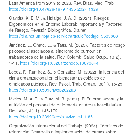
Latin America from 2019 to 2023. Rev. Bras. Med. Trab
https://doi.org/10.47626/1679-4435-2024-1329
Gavidia, K. E. M., & Hidalgo, J. A. D. (2024). Riesgos
Ergonómicos en el Entorno Laboral: Importancia y Factores
de Riesgo. Revisión Bibliográfica. Dialnet.
https://dialnet.unirioja.es/servlet/articulo?codigo=9589666
Jiménez, L., Oñate, L., & Tatis, M. (2023). Factores de riesgo
psicosocial asociados al síndrome de burnout en
trabajadores de la salud. Rev. Colomb. Salud Ocup., 13(2),
1-11.
https://doi.org/10.5281/zenodo.13876644
López, F., Ramírez, S., & González, M. (2022). Influencia del
clima organizacional en el bienestar psicológico de
empleados públicos. Rev. Psicol. Trab. Organ., 38(1), 15-25.
https://doi.org/10.5093/jwop2022a3
Mieles, M. A. T., & Ruiz, M. R. (2021). El Entorno laboral y la
nutrición del personal de enfermería en áreas hospitalarias.
Rev. Vive, 4(11), 145-172.
https://doi.org/10.33996/revistavive.v4i11.85
Organización Internacional del Trabajo. (2024). Términos de
referencia: Desarrollo e implementación de cursos sobre