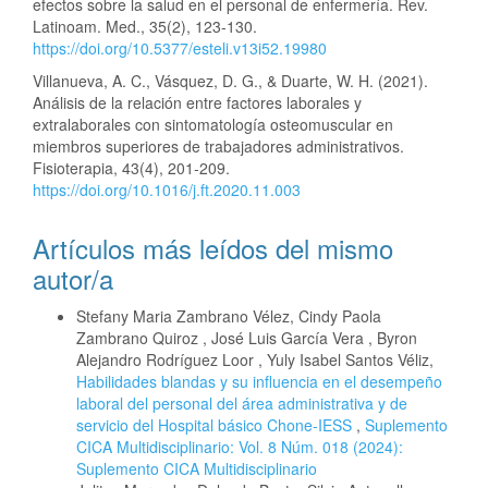
efectos sobre la salud en el personal de enfermería. Rev.
Latinoam. Med., 35(2), 123-130.
https://doi.org/10.5377/esteli.v13i52.19980
Villanueva, A. C., Vásquez, D. G., & Duarte, W. H. (2021).
Análisis de la relación entre factores laborales y
extralaborales con sintomatología osteomuscular en
miembros superiores de trabajadores administrativos.
Fisioterapia, 43(4), 201-209.
https://doi.org/10.1016/j.ft.2020.11.003
Artículos más leídos del mismo
autor/a
Stefany Maria Zambrano Vélez, Cindy Paola
Zambrano Quiroz , José Luis García Vera , Byron
Alejandro Rodríguez Loor , Yuly Isabel Santos Véliz,
Habilidades blandas y su influencia en el desempeño
laboral del personal del área administrativa y de
servicio del Hospital básico Chone-IESS
,
Suplemento
CICA Multidisciplinario: Vol. 8 Núm. 018 (2024):
Suplemento CICA Multidisciplinario