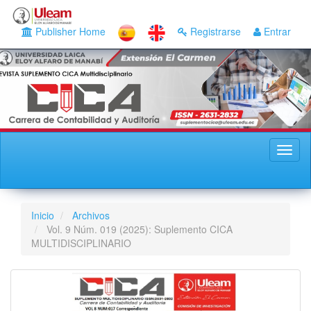
Navegación
principal
Publisher Home
Registrarse
Entrar
Contenido
principal
Barra
lateral
Toggl
naviga
Inicio
Archivos
Vol. 9 Núm. 019 (2025): Suplemento CICA
MULTIDISCIPLINARIO