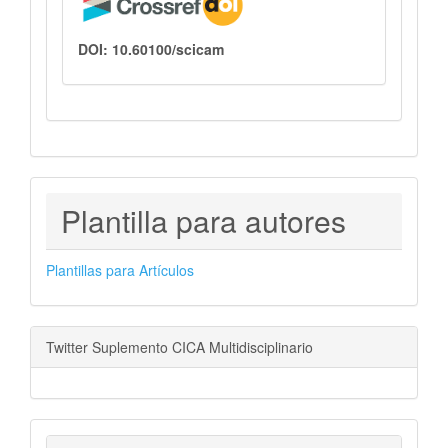
DOI: 10.60100/scicam
PLANTILLAS
Plantilla para autores
PARA
AUTORES
Plantillas para Artículos
Twitter Suplemento CICA Multidisciplinario
visitas